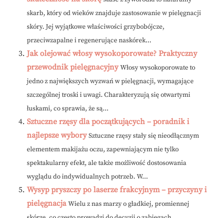
skarb, który od wieków znajduje zastosowanie w pielęgnacji
skóry. Jej wyjątkowe właściwości grzybobójcze,
przeciwzapalne i regenerujące naskórek...
Jak olejować włosy wysokoporowate? Praktyczny
przewodnik pielęgnacyjny
Włosy wysokoporowate to
jedno z największych wyzwań w pielęgnacji, wymagające
szczególnej troski i uwagi. Charakteryzują się otwartymi
łuskami, co sprawia, że są...
Sztuczne rzęsy dla początkujących – poradnik i
najlepsze wybory
Sztuczne rzęsy stały się nieodłącznym
elementem makijażu oczu, zapewniającym nie tylko
spektakularny efekt, ale także możliwość dostosowania
wyglądu do indywidualnych potrzeb. W...
Wysyp pryszczy po laserze frakcyjnym – przyczyny i
pielęgnacja
Wielu z nas marzy o gładkiej, promiennej
skórze, co często prowadzi do decyzji o zabiegach