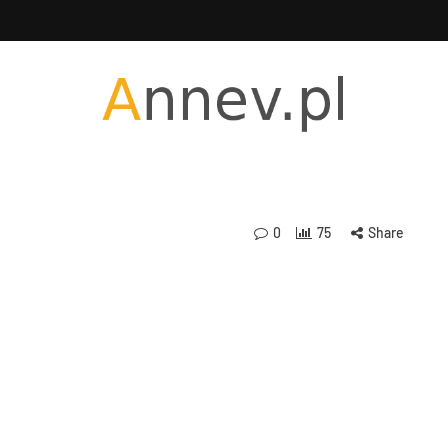
0
75
Share